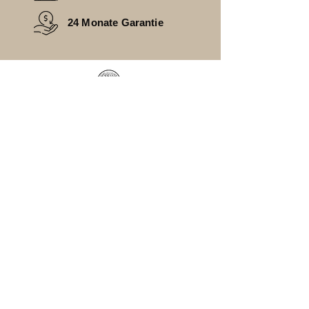
24 Monate Garantie
HAST DU FRAGEN
________________________________
FAQ
ZAHLUNGSARTEN
VERSAND
RÜCKGABE
KONTAKT
RECHTLICHES
____________________________