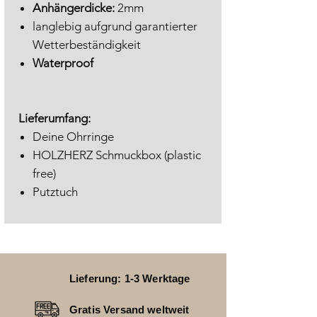
Anhängerdicke:
2mm
langlebig aufgrund garantierter
Wetterbeständigkeit
Waterproof
Lieferumfang:
Deine Ohrringe
HOLZHERZ Schmuckbox (plastic
free)
Putztuch
Lieferung: 1-3 Werktage
Gratis Versand weltweit