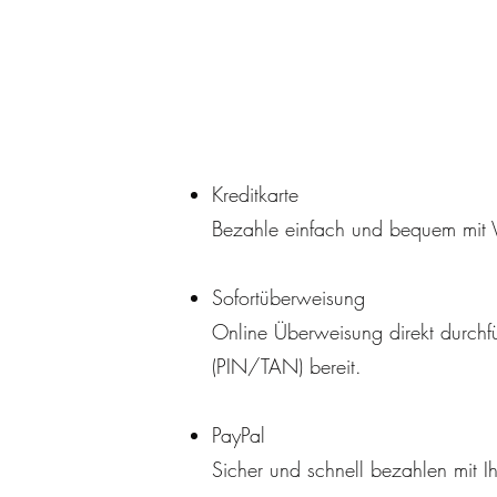
Zahlungsmeth
Kreditkarte
Bezahle einfach und bequem mit 
Sofortüberweisung
Online Über­wei­sung direkt durch
(PIN/TAN) bereit.
PayPal
Sicher und schnell bezah­len mit I