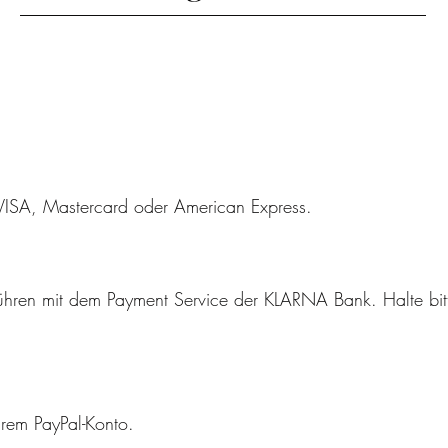
oden
VISA, Mastercard oder American Express.
­füh­ren mit dem Pay­ment Ser­vice der KLARNA Bank. Halte bi
hrem PayPal-Konto.