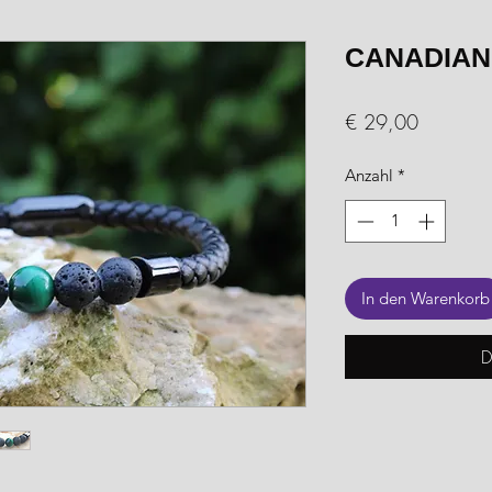
CANADIAN
Preis
€ 29,00
Anzahl
*
In den Warenkorb
D