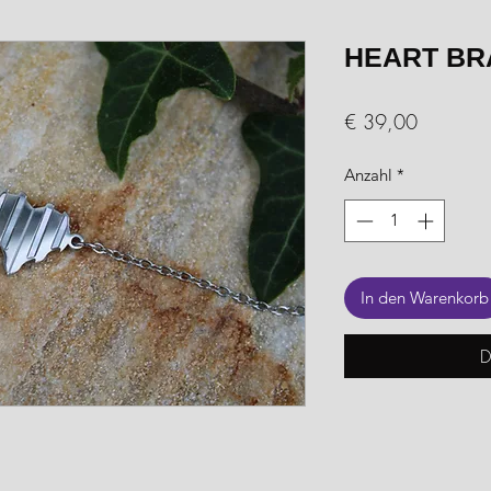
HEART BR
Preis
€ 39,00
Anzahl
*
In den Warenkorb
D