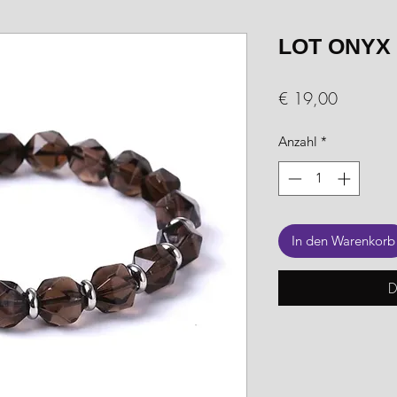
LOT ONYX
Preis
€ 19,00
Anzahl
*
In den Warenkorb
D