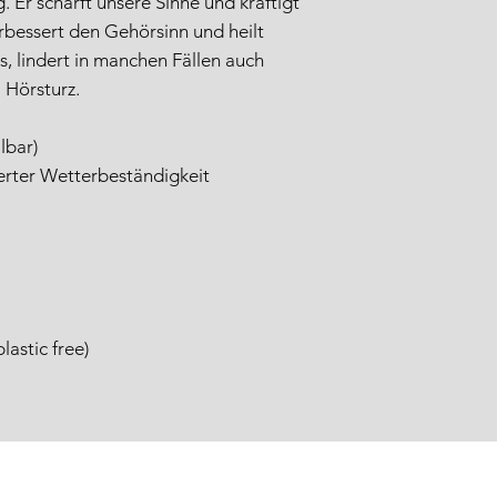
 Er schärft unsere Sinne und kräftigt
bessert den Gehörsinn und heilt
, lindert in manchen Fällen auch
 Hörsturz.
llbar)
erter Wetterbeständigkeit
astic free)