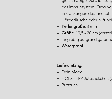
gleichmäßige Durchblutung.
das Immunsystem. Onyx ver
Erkrankungen des Innenohrs
Hörgeräusche oder hilft bei
Perlengröße:
8 mm
Größe
: 19,5 - 20 cm (verste
langlebig aufgrund garanti
Waterproof
Lieferumfang:
Dein Modell
HOLZHERZ Jutesäckchen (pl
Putztuch