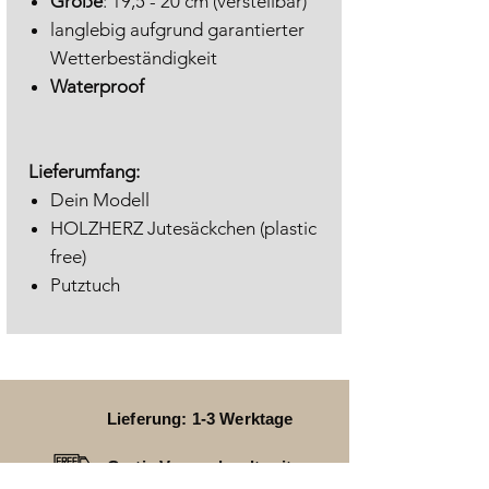
Größe
: 19,5 - 20 cm (verstellbar)
langlebig aufgrund garantierter
Wetterbeständigkeit
Waterproof
Lieferumfang:
Dein Modell
HOLZHERZ Jutesäckchen (plastic
free)
Putztuch
Lieferung: 1-3 Werktage
Gratis Versand weltweit