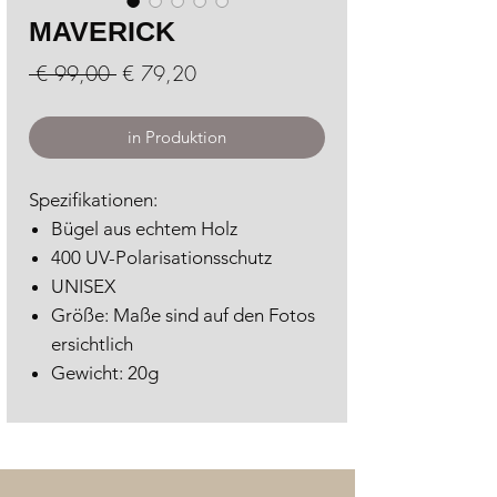
MAVERICK
Standardpreis
Sale-
 € 99,00 
€ 79,20
Preis
in Produktion
Spezifikationen:
Bügel aus echtem Holz
400 UV-Polarisationsschutz
UNISEX
Größe: Maße sind auf den Fotos
ersichtlich
Gewicht: 20g