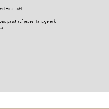
und Edelstahl
ar, passt auf jedes Handgelenk
se